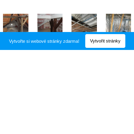
Vytvořit stránky
Vytvořte si webové stránky zdarma!
© 2018 Marek Weickert. Okružní 328, Háj u Duchcova, 41722
Vytvořeno službou
Webnode