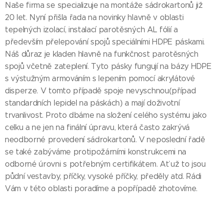
Naše firma se specializuje na montáže sádrokartonů již
20 let. Nyní přišla řada na novinky hlavně v oblasti
tepelných izolací, instalací parotěsných AL fólií a
především přelepování spojů speciálními HDPE páskami.
Náš důraz je kladen hlavně na funkčnost parotěsných
spojů včetně zateplení. Tyto pásky fungují na bázy HDPE
s výstužným armováním s lepením pomocí akrylátové
disperze. V tomto případě spoje nevyschnou(případ
standardních lepidel na páskách) a mají doživotní
trvanlivost. Proto dbáme na složení celého systému jako
celku a ne jen na finální úpravu, která často zakrývá
neodborné provedení sádrokartonů. V neposlední řadě
se také zabýváme protipožárními konstrukcemi na
odborné úrovni s potřebným certifikátem. Ať už to jsou
půdní vestavby, příčky, vysoké příčky, předěly atd. Rádi
Vám v této oblasti poradíme a popřípadě zhotovíme.