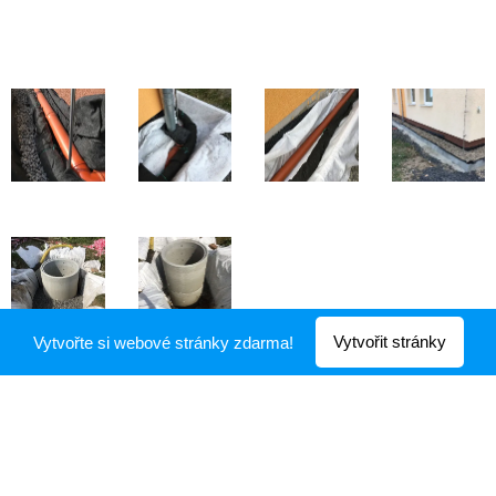
Vytvořit stránky
Vytvořte si webové stránky zdarma!
© 2018 Marek Weickert. Okružní 328, Háj u Duchcova, 41722
Vytvořeno službou
Webnode